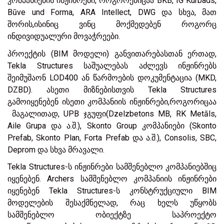
კომპანიების ინჟინრები, როგორებიცაა BKB, IG Kurbads,
Būve und Forma, ARA Intellect, DWG და სხვა, მათ
შორის,ისინიც ვინც მოქმედებენ როგორც
ინდივიდუალური მოვაჭრეები.
პროექტის (BIM მოდელი) განვითარებასთან ერთად,
Tekla Structures საშუალებას აძლევს ინჟინრებს
შეიმუშაონ LOD400 ან წარმოების დოკუმენტაცია (MKD,
DZBD). ასეთი მიზნებისთვის Tekla Structures
გამოიყენებენ ისეთი კომპანიის ინჟინრები,როგორიცაა
მაგალითად, UPB ჯგუფი(Dzelzbetons MB, RK Metāls,
Aile Grupa და ა.შ.), Skonto Group კომპანიები (Skonto
Prefab, Skonto Plan, Forta Prefab და ა.შ.), Consolis, SBC,
Deprom და სხვა მრავალი.
Tekla Structures-ს ინჟინრები სამშენებლო კომპანიებშიც
იყენებენ. Archers სამშენებლო კომპანიის ინჟინრები
იყენებენ Tekla Structures-ს კონსტრუქციული BIM
მოდელების შესაქმნელად, რაც ხელს უწყობს
სამშენებლო ობიექტზე საპროექტო