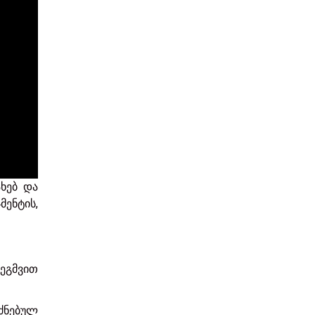
ახებ და
ენტის,
გეგმვით
ძნებულ