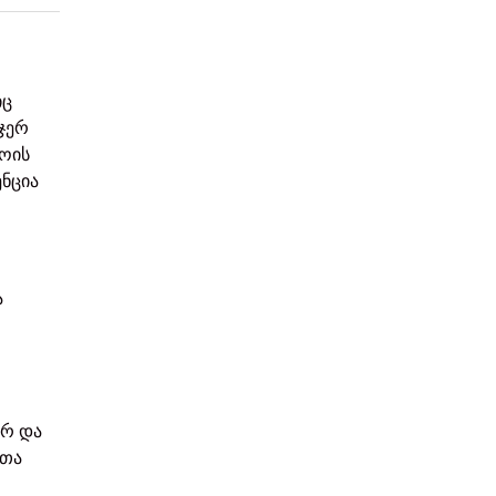
იც
 ჯერ
როის
ენცია
ა
ურ და
ათა