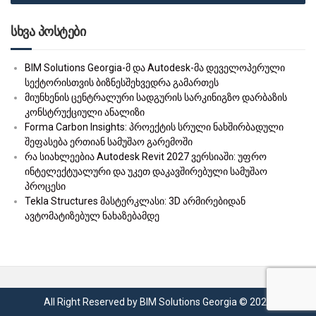
16:30
აგება.
საშინ
სხვა პოსტები
ADVA
16:30
ჯგ
შესვენება
-17:00
კონსუ
BIM Solutions Georgia-მ და Autodesk-მა დეველოპერული
სექტორისთვის ბიზნესშეხვედრა გამართეს
17:00 –
ფოლადის ელემენტების
მიუნხენის ცენტრალური სადგურის სარკინიგზო დარბაზის
19:00
მოდელის აგება.
კონსტრუქციული ანალიზი
Forma Carbon Insights: პროექტის სრული ნახშირბადული
19:00-
საშინაო დავალება
შეფასება ერთიან სამუშაო გარემოში
19:15
რა სიახლეებია Autodesk Revit 2027 ვერსიაში: უფრო
ინტელექტუალური და უკეთ დაკავშირებული სამუშაო
პროცესი
Tekla Structures მასტერკლასი: 3D არმირებიდან
ავტომატიზებულ ნახაზებამდე
All Right Reserved by BIM Solutions Georgia © 2022