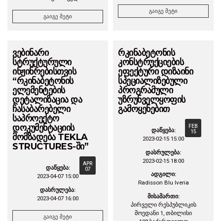
გაიგე მეტი
გაიგე მეტი
ვებინარი
რკინაბეტონის
სტრუქტურული
კონსტრუქციების
ინჟინრებისთვის
ეფექტური დიზაინი
“რკინაბეტონის
სპეციალიზებული
ელემენტების
პროგრამული
დეტალიზაცია და
უზრუნველყოფის
ჩასაბარებელი
გამოყენებით
საპროექტო
დოკუმენტაციის
FEB
დაწყება:
15
მომზადება TEKLA
2023-02-15 15:00
STRUCTURES-ში”
დასრულება:
2023-02-15 18:00
APR
დაწყება:
07
ადგილი:
2023-04-07 15:00
Radisson Blu Iveria
დასრულება:
მისამართი:
2023-04-07 16:00
პირველი რესპუბლიკის
მოედანი 1, თბილისი
გაიგე მეტი