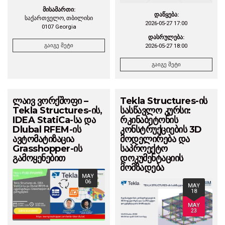
მისამართი:
დაწყება:
საქართველო, თბილისი
2026-05-27 17:00
0107 Georgia
დასრულება:
2026-05-27 18:00
გაიგე მეტი
გაიგე მეტი
ლაივ ვორქშოფი –
Tekla Structures-ის
Tekla Structures-ის,
სასწავლო კურსი:
IDEA StatiCa-სა და
რკინაბეტონის
Dlubal RFEM-ის
კონსტრუქციების 3D
ავტომატიზაცია
მოდელირება და
Grasshopper-ის
საპროექტო
გამოყენებით
დოკუმენტაციის
მომზადება
MAY
06
MAY
18
MAY
23