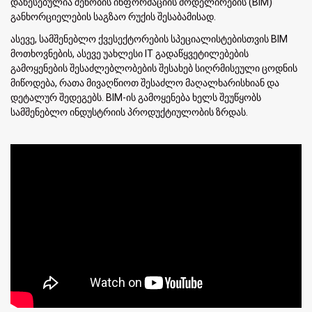
დაწესებულია შენობის ინფორმაციის მოდელირების (BIM)
განხორციელების საგზაო რუქის შესაბამისად.
ასევე, სამშენებლო ქვესექტორების სპეციალისტებისთვის BIM
მოთხოვნების, ასევე უახლესი IT გადაწყვეტილებების
გამოყენების შესაძლებლობების შესახებ სიღრმისეული ცოდნის
მიწოდება, რათა მივაღწიოთ შესაძლო მაღალხარისხიან და
დეტალურ შედეგებს. BIM-ის გამოყენება ხელს შეუწყობს
სამშენებლო ინდუსტრიის პროდუქტიულობის ზრდას.