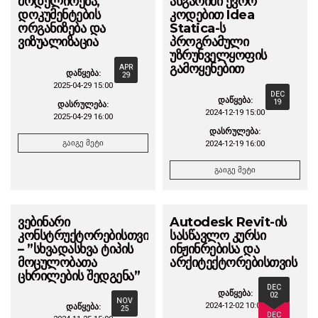
მოდელირება,
ანგარიში ევრო
დოკუმენტების
კოდებით Idea
ორგანიზება და
Statica-ს
ვიზუალიზაცია
პროგრამული
უზრუნველყოფის
გამოყენებით
APR
დაწყება:
29
2025-04-29 15:00
DEC
დაწყება:
19
დასრულება:
2024-12-19 15:00
2025-04-29 16:00
დასრულება:
გაიგე მეტი
2024-12-19 16:00
გაიგე მეტი
ვებინარი
Autodesk Revit-ის
კონსტრუქტორებისთვის
სასწავლო კურსი
– ”სხვადასხვა ტიპის
ინჟინრებისა და
მოცულობათა
არქიტექტორებისთვის
ცხრილების შედგენა”
DEC
დაწყება:
02
NOV
2024-12-02 10:00
დაწყება:
25
DEC